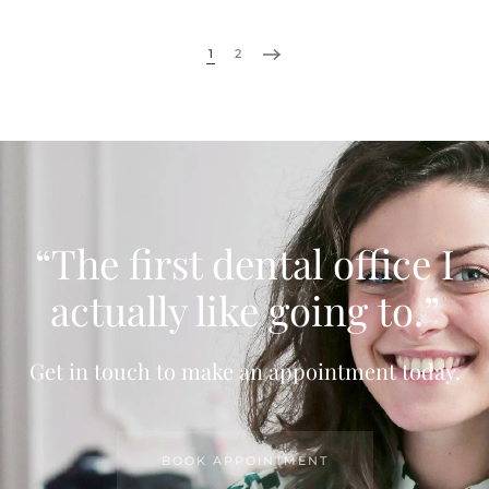
1
2
“The first dental office
I
actually like going to.”
Get in touch to make an appointment today.
BOOK APPOINTMENT