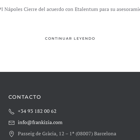
I Nápoles Cierre del acuerdo con Etalentum para su asesoramie
CONTINUAR LEYENDO
CONTACTO
+34 93 182 00 62
info@frankizia.com
Passeig de Gràcia, 12 – 1ª (08007) Barcelona