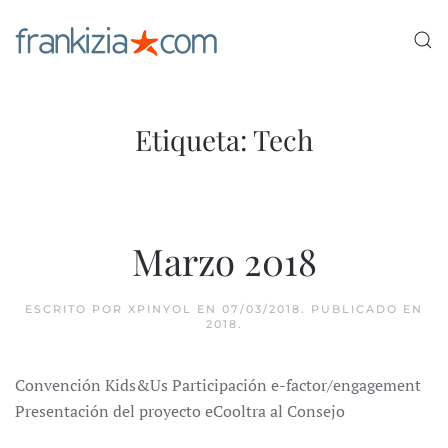
Ir al contenido principal
Etiqueta:
Tech
Marzo 2018
ESCRITO POR
XPINYOL
EN
07/03/2018
. PUBLICADO EN
2018
.
Convención Kids&Us Participación e-factor/engagement
Presentación del proyecto eCooltra al Consejo